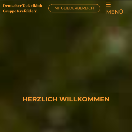
Deutscher Teckelklub
MITGLIEDERBEREICH
Gruppe Krefeld e.V.
MENÜ
HERZLICH WILLKOMMEN