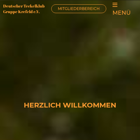
Deutscher Teckelklub
MITGLIEDERBEREICH
Gruppe Krefeld e.V.
MENÜ
HERZLICH WILLKOMMEN